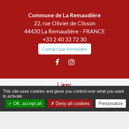
Contacts
Commune de La Remaudière
22, rue Olivier de Clisson
44430 La Remaudière - FRANCE
+33 2 40 33 72 30
Contact par formulaire
Liens
This site uses cookies and gives you control over what you want
to activate
Communauté de communes Sèvre & Loire
OK, accept all
Deny all cookies
Personalize
Département de Loire Atlantique
Préfecture de la Loire Atlantique
-
-