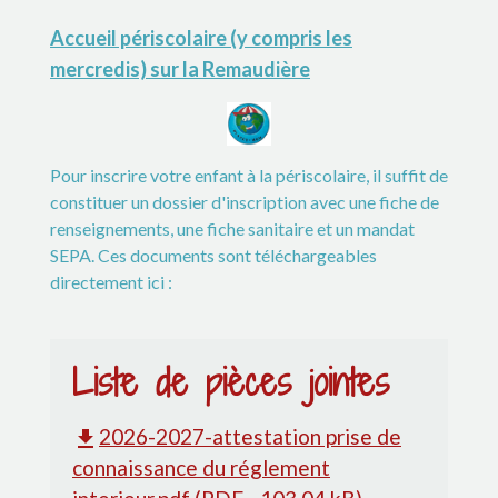
Accueil périscolaire (y compris les
mercredis) sur la Remaudière
Pour inscrire votre enfant à la périscolaire, il suffit de
constituer un dossier d'inscription avec une fiche de
renseignements, une fiche sanitaire et un mandat
SEPA. Ces documents sont téléchargeables
directement ici :
Liste de pièces jointes
2026-2027-attestation prise de
file_download
connaissance du réglement