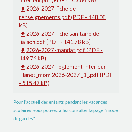
interieur.pdf (PDF - 103.04 kB)
2026-2027-fiche de
file_download
renseignements.pdf (PDF - 148.08
kB)
2026-2027-fiche sanitaire de
file_download
liaison.pdf (PDF - 141.78 kB)
2026-2027-mandat.pdf (PDF -
file_download
149.76 kB)
2026-2027-règlement intérieur
file_download
Planet_mom 2026-2027 _1_.pdf (PDF
- 515.47 kB)
Pour l'accueil des enfants pendant les vacances
scolaires, vous pouvez allez consulter la page "mode
de gardes"