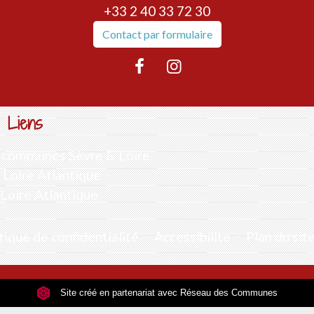
+33 2 40 33 72 30
Contact par formulaire
Liens
communes Sèvre & Loire
Loire Atlantique
 Loire Atlantique
tique de confidentialité
-
Accessibilité
-
Plan du sit
Site créé en partenariat avec Réseau des Communes