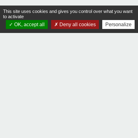
This site uses cookies and gives you control over what you want
Contacts
to activate
OK, accept all
Deny all cookies
Personalize
Commune de La Remaudière
22, rue Olivier de Clisson
44430 La Remaudière - FRANCE
+33 2 40 33 72 30
Contact par formulaire
Liens
Communauté de communes Sèvre & Loire
Département de Loire Atlantique
Préfecture de la Loire Atlantique