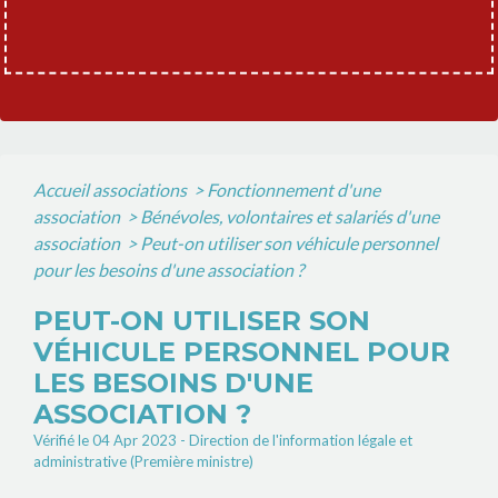
Accueil associations
>
Fonctionnement d'une
association
>
Bénévoles, volontaires et salariés d'une
association
>
Peut-on utiliser son véhicule personnel
pour les besoins d'une association ?
PEUT-ON UTILISER SON
VÉHICULE PERSONNEL POUR
LES BESOINS D'UNE
ASSOCIATION ?
Vérifié le 04 Apr 2023 - Direction de l'information légale et
administrative (Première ministre)