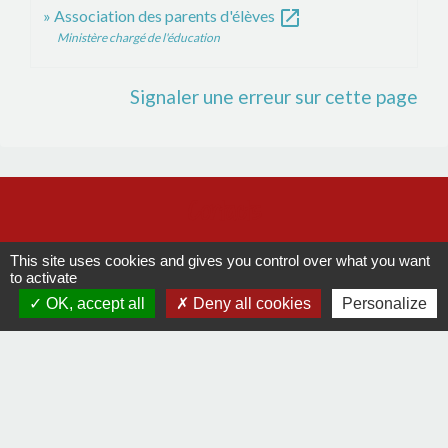
open_in_new
Association des parents d'élèves
Ministère chargé de l'éducation
Signaler une erreur sur cette page
Contacts
Commune de La Remaudière
This site uses cookies and gives you control over what you want
22, rue Olivier de Clisson
to activate
44430 La Remaudière - FRANCE
OK, accept all
Deny all cookies
Personalize
+33 2 40 33 72 30
Contact par formulaire