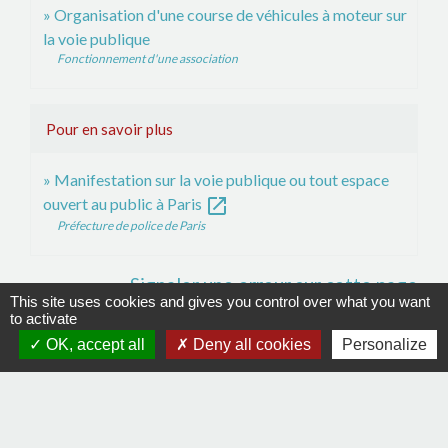
Organisation d'une course de véhicules à moteur sur
la voie publique
Fonctionnement d'une association
Pour en savoir plus
Manifestation sur la voie publique ou tout espace
open_in_new
ouvert au public à Paris
Préfecture de police de Paris
Signaler une erreur sur cette page
This site uses cookies and gives you control over what you want
to activate
OK, accept all
Deny all cookies
Personalize
Contacts
Commune de La Remaudière