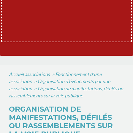
Accueil associations
>
Fonctionnement d'une
association
>
Organisation d'événements par une
association
>
Organisation de manifestations, défilés ou
rassemblements sur la voie publique
ORGANISATION DE
MANIFESTATIONS, DÉFILÉS
OU RASSEMBLEMENTS SUR