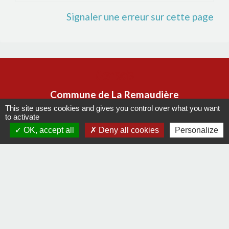
Signaler une erreur sur cette page
Contacts
Commune de La Remaudière
22, rue Olivier de Clisson
This site uses cookies and gives you control over what you want
to activate
44430 La Remaudière - FRANCE
OK, accept all
Deny all cookies
Personalize
+33 2 40 33 72 30
Contact par formulaire
Liens