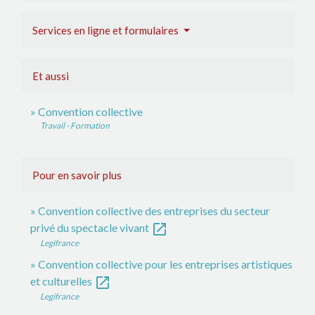
Services en ligne et formulaires
Et aussi
Convention collective
Travail - Formation
Pour en savoir plus
Convention collective des entreprises du secteur
open_in_new
privé du spectacle vivant
Legifrance
Convention collective pour les entreprises artistiques
open_in_new
et culturelles
Legifrance