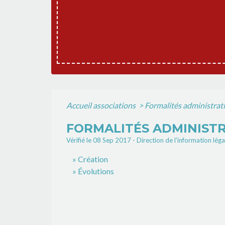
Accueil associations
>
Formalités administrati
FORMALITÉS ADMINISTR
Vérifié le 08 Sep 2017 - Direction de l'information lég
Création
Évolutions