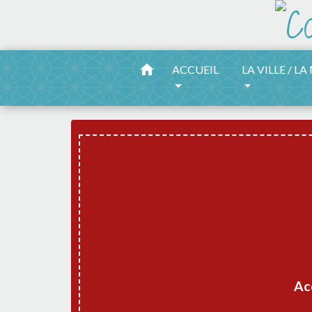
home
ACCUEIL
LA VILLE / LA
Ac