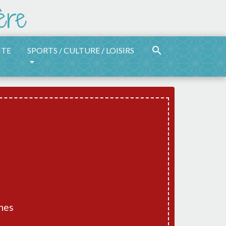
search
ITE
SPORTS / CULTURE / LOISIRS
hes