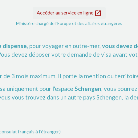
open_in_new
Accéder au service en ligne
Ministère chargé de l'Europe et des affaires étrangères
e dispense
, pour voyager en outre-mer,
vous devez dé
 Vous devez déposer votre demande de visa avant vot
ur de 3 mois maximum. Il porte la mention du territoir
isa uniquement pour l'espace
Schengen
, vous pourrez
 vous vous trouvez dans un
autre pays Schengen
, la d
onsulat français à l'étranger)