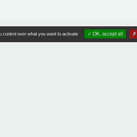
 control over what you want to activate
OK, accept all
Contacts
Commune de La Remaudière
22, rue Olivier de Clisson
44430 La Remaudière - FRANCE
+33 2 40 33 72 30
Contact par formulaire
Liens