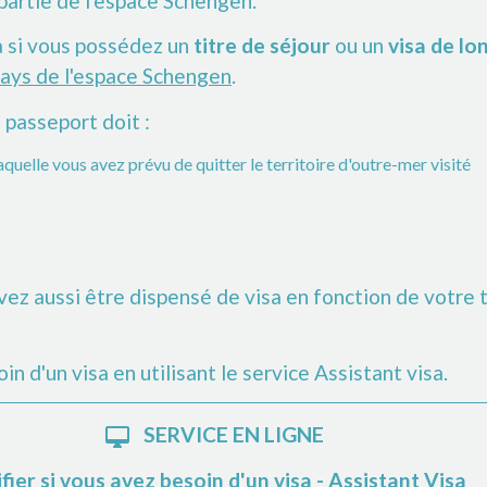
 partie de l'espace Schengen.
a si vous possédez un
titre de séjour
ou un
visa de lo
ays de l'espace Schengen
.
 passeport doit :
aquelle vous avez prévu de quitter le territoire d'outre-mer visité
vez aussi être dispensé de visa en fonction de votre
n d'un visa en utilisant le service Assistant visa.
SERVICE EN LIGNE
desktop_mac
fier si vous avez besoin d'un visa - Assistant Visa