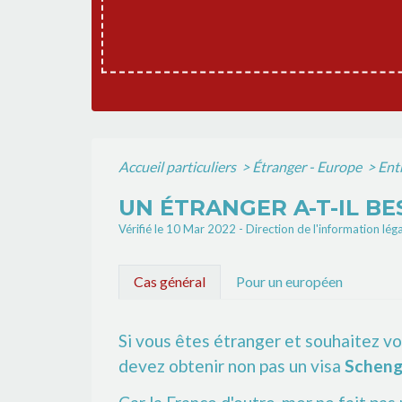
Accueil particuliers
>
Étranger - Europe
>
Ent
UN ÉTRANGER A-T-IL BE
Vérifié le 10 Mar 2022 - Direction de l'information lég
Cas général
Pour un européen
Si vous êtes étranger et souhaitez v
devez obtenir non pas un visa
Schen