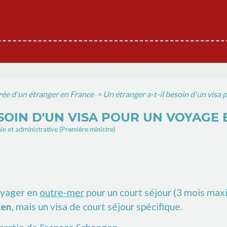
rée d'un étranger en France
>
Un étranger a-t-il besoin d'un visa
SOIN D'UN VISA POUR UN VOYAGE
ale et administrative (Première ministre)
oyager en
outre-mer
pour un court séjour (3 mois max
gen
, mais un visa de court séjour spécifique.