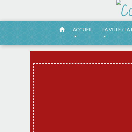
home
ACCUEIL
LA VILLE / LA