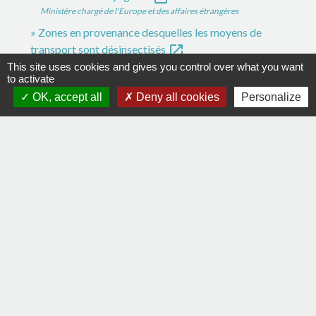
Ministère chargé de l'Europe et des affaires étrangères
Zones en provenance desquelles les moyens de
open_in_new
transport sont désinsectisés
Legifrance
This site uses cookies and gives you control over what you want
to activate
OK, accept all
Deny all cookies
Personalize
Signaler une erreur sur cette page
Contacts
Commune de La Remaudière
22, rue Olivier de Clisson
44430 La Remaudière - FRANCE
+33 2 40 33 72 30
Contact par formulaire