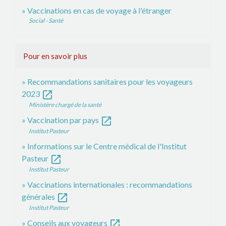
Vaccinations en cas de voyage à l'étranger
Social - Santé
Pour en savoir plus
Recommandations sanitaires pour les voyageurs
open_in_new
2023
Ministère chargé de la santé
open_in_new
Vaccination par pays
Institut Pasteur
Informations sur le Centre médical de l'Institut
open_in_new
Pasteur
Institut Pasteur
Vaccinations internationales : recommandations
open_in_new
générales
Institut Pasteur
open_in_new
Conseils aux voyageurs