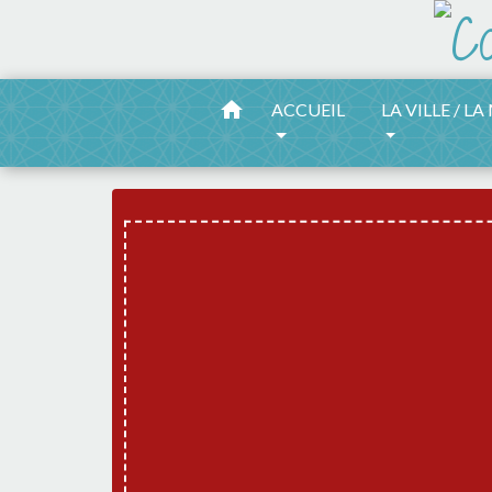
home
ACCUEIL
LA VILLE / LA