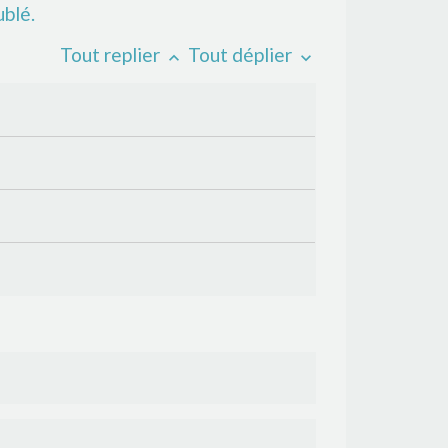
ublé.
Tout replier
Tout déplier
keyboard_arrow_up
keyboard_arrow_down