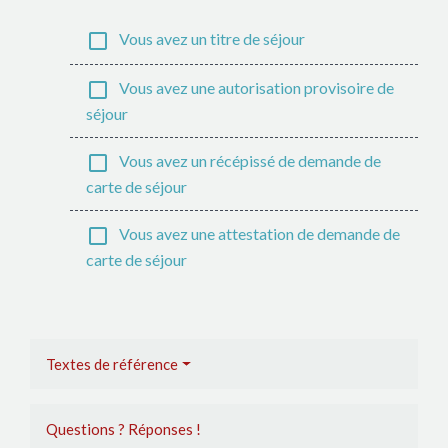
check_box_outline_blank
Vous avez un titre de séjour
check_box_outline_blank
Vous avez une autorisation provisoire de
séjour
check_box_outline_blank
Vous avez un récépissé de demande de
carte de séjour
check_box_outline_blank
Vous avez une attestation de demande de
carte de séjour
Textes de référence
Questions ? Réponses !