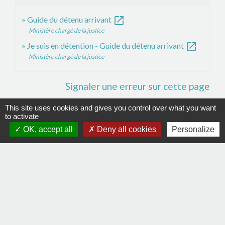
open_in_new
Guide du détenu arrivant
Ministère chargé de la justice
open_in_new
Je suis en détention - Guide du détenu arrivant
Ministère chargé de la justice
Signaler une erreur sur cette page
This site uses cookies and gives you control over what you want
to activate
OK, accept all
Deny all cookies
Personalize
Contacts
Commune de La Remaudière
22, rue Olivier de Clisson
44430 La Remaudière - FRANCE
+33 2 40 33 72 30
Contact par formulaire