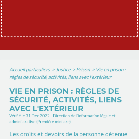
Accueil particuliers
>
Justice
>
Prison
>
Vie en prison :
règles de sécurité, activités, liens avec l'extérieur
VIE EN PRISON : RÈGLES DE
SÉCURITÉ, ACTIVITÉS, LIENS
AVEC L'EXTÉRIEUR
Vérifié le 31 Dec 2022 - Direction de l'information légale et
administrative (Première ministre)
Les droits et devoirs de la personne détenue