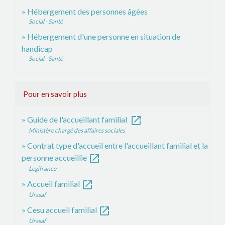
Hébergement des personnes âgées
Social - Santé
Hébergement d'une personne en situation de
handicap
Social - Santé
Pour en savoir plus
open_in_new
Guide de l'accueillant familial
Ministère chargé des affaires sociales
Contrat type d'accueil entre l'accueillant familial et la
open_in_new
personne accueillie
Legifrance
open_in_new
Accueil familial
Urssaf
open_in_new
Cesu accueil familial
Urssaf