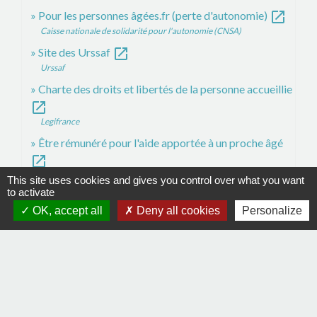
open_in_new
Pour les personnes âgées.fr (perte d'autonomie)
Caisse nationale de solidarité pour l'autonomie (CNSA)
open_in_new
Site des Urssaf
Urssaf
Charte des droits et libertés de la personne accueillie
open_in_new
Legifrance
Être rémunéré pour l'aide apportée à un proche âgé
open_in_new
Caisse nationale de solidarité pour l'autonomie (CNSA)
This site uses cookies and gives you control over what you want
to activate
open_in_new
Accueillant familial : taux de cotisations
OK, accept all
Deny all cookies
Personalize
Urssaf
Signaler une erreur sur cette page