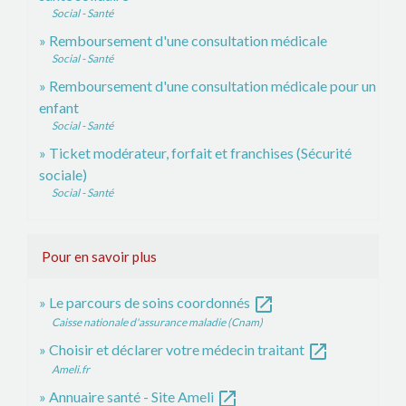
Social - Santé
Remboursement d'une consultation médicale
Social - Santé
Remboursement d'une consultation médicale pour un
enfant
Social - Santé
Ticket modérateur, forfait et franchises (Sécurité
sociale)
Social - Santé
Pour en savoir plus
open_in_new
Le parcours de soins coordonnés
Caisse nationale d'assurance maladie (Cnam)
open_in_new
Choisir et déclarer votre médecin traitant
Ameli.fr
open_in_new
Annuaire santé - Site Ameli