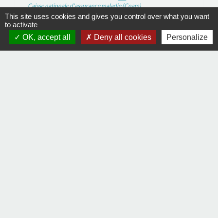
Caisse nationale d'assurance maladie (Cnam)
This site uses cookies and gives you control over what you want
to activate
Signaler une erreur sur cette page
OK, accept all
Deny all cookies
Personalize
Contacts
Commune de La Remaudière
22, rue Olivier de Clisson
44430 La Remaudière - FRANCE
+33 2 40 33 72 30
Contact par formulaire