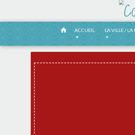
home
ACCUEIL
LA VILLE / LA