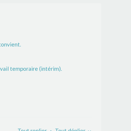
convient.
vail temporaire (intérim).
Tout replier
Tout déplier