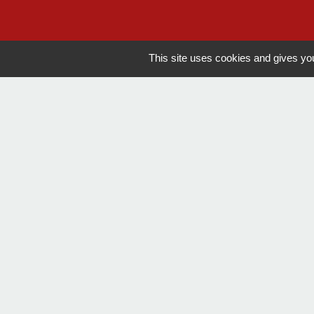
This site uses cookies and gives you
Communauté de 
Département de 
Préfecture de la
Mentions légales
-
Poli