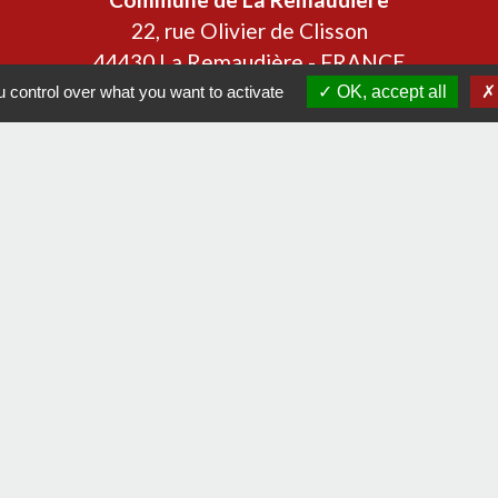
22, rue Olivier de Clisson
44430 La Remaudière - FRANCE
+33 2 40 33 72 30
 control over what you want to activate
OK, accept all
Contact par formulaire
Liens
communes Sèvre & Loire
Loire Atlantique
 Loire Atlantique
tique de confidentialité
-
Accessibilité
-
Plan du sit