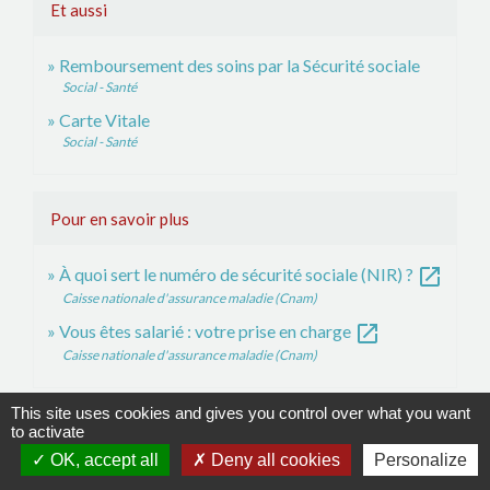
Et aussi
Remboursement des soins par la Sécurité sociale
Social - Santé
Carte Vitale
Social - Santé
Pour en savoir plus
open_in_new
À quoi sert le numéro de sécurité sociale (NIR) ?
Caisse nationale d'assurance maladie (Cnam)
open_in_new
Vous êtes salarié : votre prise en charge
Caisse nationale d'assurance maladie (Cnam)
This site uses cookies and gives you control over what you want
Signaler une erreur sur cette page
to activate
OK, accept all
Deny all cookies
Personalize