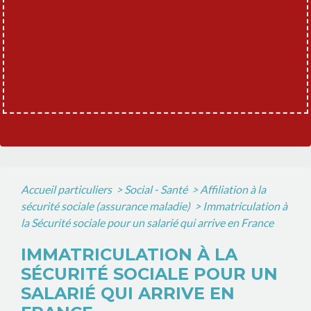
Accueil particuliers
>
Social - Santé
>
Affiliation à la
sécurité sociale (assurance maladie)
>
Immatriculation à
la Sécurité sociale pour un salarié qui arrive en France
IMMATRICULATION À LA
SÉCURITÉ SOCIALE POUR UN
SALARIÉ QUI ARRIVE EN