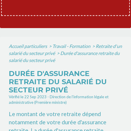
Accueil particuliers
>
Travail - Formation
>
Retraite d'un
salarié du secteur privé
>
Durée d'assurance retraite du
salarié du secteur privé
DURÉE D'ASSURANCE
RETRAITE DU SALARIÉ DU
SECTEUR PRIVÉ
Vérifié le 22 Sep 2023 - Direction de l'information légale et
administrative (Première ministre)
Le montant de votre retraite dépend
notamment de votre durée d'assurance
retraite. La durée d'assurance retraite