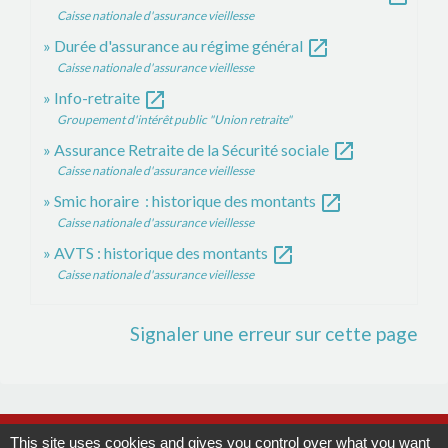
Caisse nationale d'assurance vieillesse
open_in_new
Durée d'assurance au régime général
Caisse nationale d'assurance vieillesse
open_in_new
Info-retraite
Groupement d'intérêt public "Union retraite"
open_in_new
Assurance Retraite de la Sécurité sociale
Caisse nationale d'assurance vieillesse
open_in_new
Smic horaire : historique des montants
Caisse nationale d'assurance vieillesse
open_in_new
AVTS : historique des montants
Caisse nationale d'assurance vieillesse
Signaler une erreur sur cette page
Contacts
This site uses cookies and gives you control over what you want