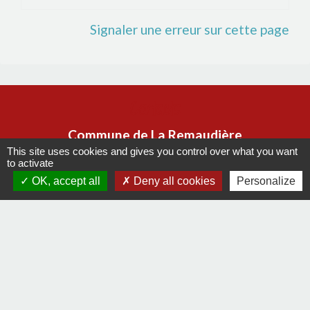
Signaler une erreur sur cette page
Contacts
Commune de La Remaudière
This site uses cookies and gives you control over what you want
22, rue Olivier de Clisson
to activate
44430 La Remaudière - FRANCE
OK, accept all
Deny all cookies
Personalize
+33 2 40 33 72 30
Contact par formulaire
Liens