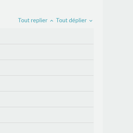
Tout replier
Tout déplier
keyboard_arrow_up
keyboard_arrow_down