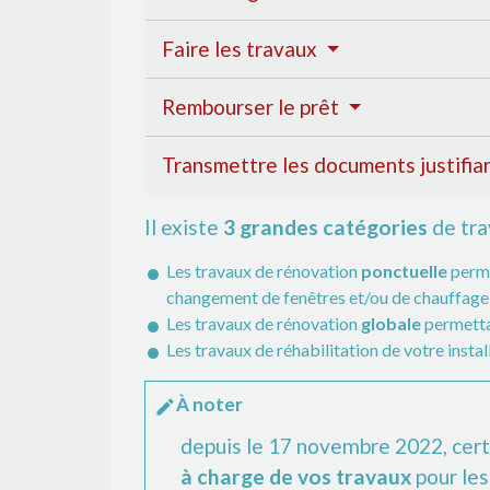
Faire les travaux
Rembourser le prêt
Transmettre les documents justifian
Il existe
3 grandes catégories
de tra
Les travaux de rénovation
ponctuelle
perme
changement de fenêtres et/ou de chauffage
Les travaux de rénovation
globale
permetta
Les travaux de réhabilitation de votre insta
À noter
edit
depuis le 17 novembre 2022, cer
à charge de vos travaux
pour le