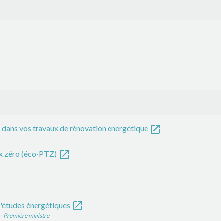
open_in_new
de dans vos travaux de rénovation énergétique
open_in_new
ux zéro (éco-PTZ)
open_in_new
 d'études énergétiques
) - Première ministre