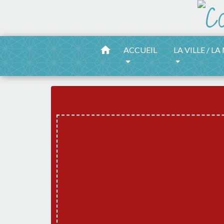
home
ACCUEIL
LA VILLE / LA