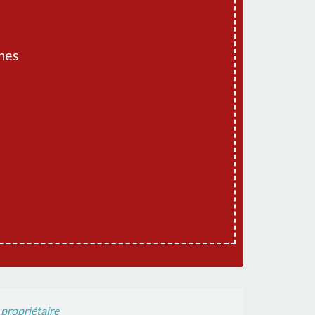
hes
propriétaire