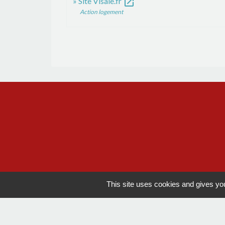
open_in_new
Site Visale.fr
Action logement
This site uses cookies and gives you