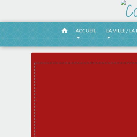
home
ACCUEIL
LA VILLE / LA