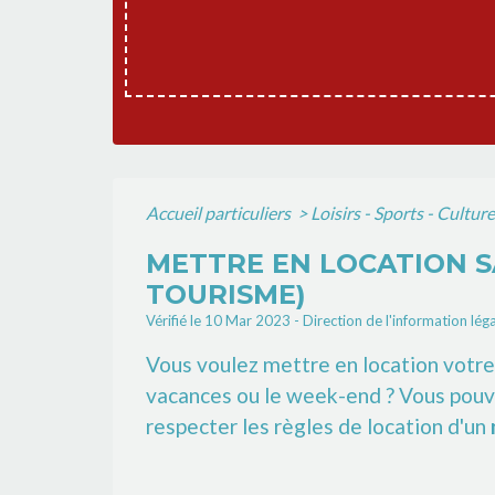
Accueil particuliers
>
Loisirs - Sports - Cultur
METTRE EN LOCATION S
TOURISME)
Vérifié le 10 Mar 2023 - Direction de l'information lég
Vous voulez mettre en location votr
vacances ou le week-end ? Vous pouvez
respecter les règles de location d'un