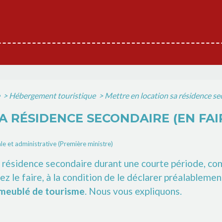
e
>
Hébergement touristique
>
Mettre en location sa résidence se
A RÉSIDENCE SECONDAIRE (EN FA
ale et administrative (Première ministre)
e résidence secondaire durant une courte période, c
 le faire, à la condition de le déclarer préalablement
meublé de tourisme
. Nous vous expliquons.