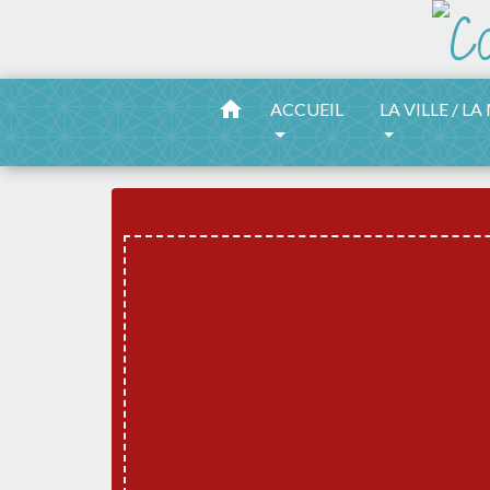
home
ACCUEIL
LA VILLE / LA