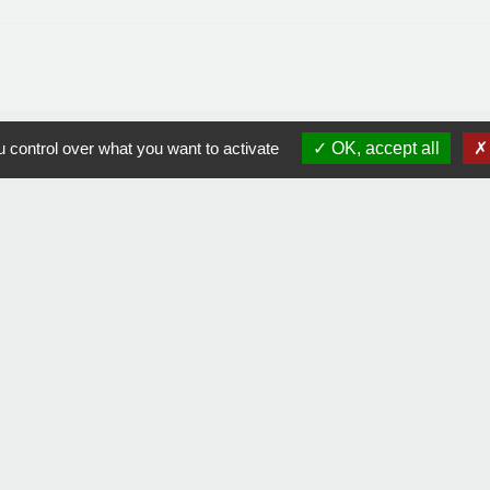
 control over what you want to activate
OK, accept all
Contacts
Commune de La Remaudière
22, rue Olivier de Clisson
44430 La Remaudière - FRANCE
+33 2 40 33 72 30
Contact par formulaire
Liens