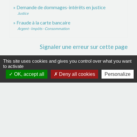
Demande de dommages-intérêts en justice
Justice
Fraude à la carte bancaire
Argent - Impôts - Consommation
Signaler une erreur sur cette page
This site uses cookies and gives you control over what you want
to activate
OK, accept all
Deny all cookies
Personalize
Contacts
Commune de La Remaudière
22, rue Olivier de Clisson
44430 La Remaudière - FRANCE
+33 2 40 33 72 30
Contact par formulaire