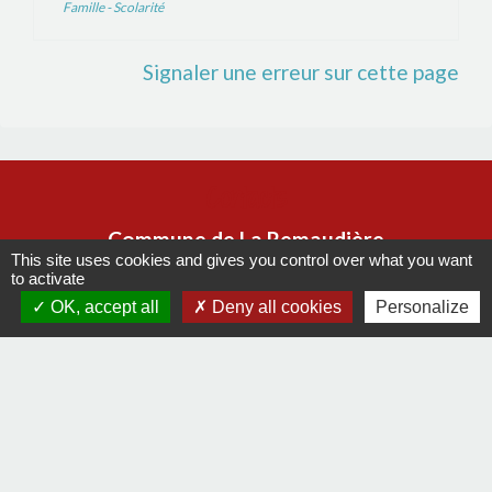
Famille - Scolarité
Signaler une erreur sur cette page
Contacts
Commune de La Remaudière
This site uses cookies and gives you control over what you want
22, rue Olivier de Clisson
to activate
44430 La Remaudière - FRANCE
OK, accept all
Deny all cookies
Personalize
+33 2 40 33 72 30
Contact par formulaire