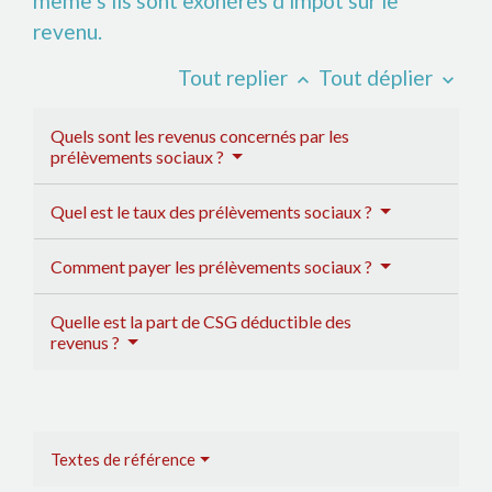
même s'ils sont exonérés d'impôt sur le
revenu.
Tout replier
Tout déplier
keyboard_arrow_up
keyboard_arrow_down
Quels sont les revenus concernés par les
prélèvements sociaux ?
Quel est le taux des prélèvements sociaux ?
Comment payer les prélèvements sociaux ?
Quelle est la part de CSG déductible des
revenus ?
Textes de référence