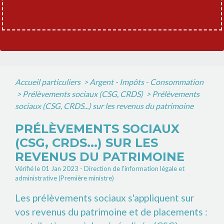
Accueil particuliers
>
Argent - Impôts - Consommation
>
Prélèvements sociaux (CSG, CRDS)
>
Prélèvements
sociaux (CSG, CRDS...) sur les revenus du patrimoine
PRÉLÈVEMENTS SOCIAUX
(CSG, CRDS...) SUR LES
REVENUS DU PATRIMOINE
Vérifié le 01 Jan 2023 - Direction de l'information légale et
administrative (Première ministre)
Les prélèvements sociaux s'appliquent sur
vos revenus du patrimoine et de placements :