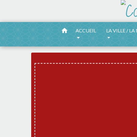
home
ACCUEIL
LA VILLE / LA