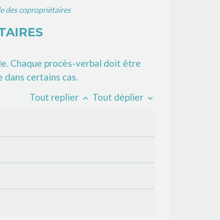
e des copropriétaires
TAIRES
e. Chaque procès-verbal doit être
 dans certains cas.
Tout replier
Tout déplier
keyboard_arrow_up
keyboard_arrow_down