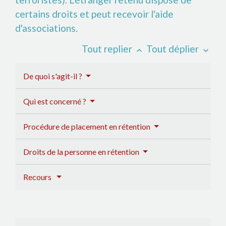
certains droits et peut recevoir l'aide
d'associations.
Tout replier
Tout déplier
keyboard_arrow_up
keyboard_arrow_down
De quoi s'agit-il ?
Qui est concerné ?
Procédure de placement en rétention
Droits de la personne en rétention
Recours