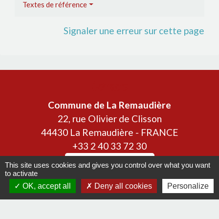
Textes de référence
Signaler une erreur sur cette page
Contacts
Commune de La Remaudière
22, rue Olivier de Clisson
44430 La Remaudière - FRANCE
+33 2 40 33 72 30
Contact par formulaire
This site uses cookies and gives you control over what you want
to activate
OK, accept all
Deny all cookies
Personalize