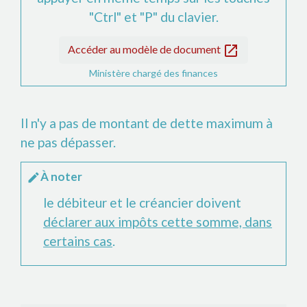
"Ctrl" et "P" du clavier.
open_in_new
Accéder au modèle de document
Ministère chargé des finances
Il n'y a pas de montant de dette maximum à
ne pas dépasser.
À noter
edit
le débiteur et le créancier doivent
déclarer aux impôts cette somme, dans
certains cas
.