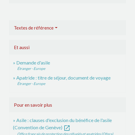
Textes de référence
Et aussi
Demande d'asile
Étranger - Europe
Apatride : titre de séjour, document de voyage
Étranger - Europe
Pour en savoir plus
Asile : clauses d'exclusion du bénéfice de l'asile
open_in_new
(Convention de Genève)
Office français de protection des réfugiés et apatrides (Ofpra)