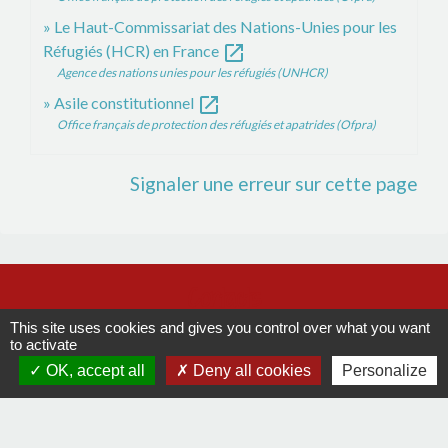
Le Haut-Commissariat des Nations-Unies pour les
open_in_new
Réfugiés (HCR) en France
Agence des nations unies pour les réfugiés (UNHCR)
open_in_new
Asile constitutionnel
Office français de protection des réfugiés et apatrides (Ofpra)
Signaler une erreur sur cette page
Contacts
This site uses cookies and gives you control over what you want
Commune de La Remaudière
to activate
22, rue Olivier de Clisson
OK, accept all
Deny all cookies
Personalize
44430 La Remaudière - FRANCE
+33 2 40 33 72 30