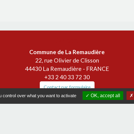
Contacts
Commune de La Remaudière
22, rue Olivier de Clisson
44430 La Remaudière - FRANCE
+33 2 40 33 72 30
Contact par formulaire
 control over what you want to activate
OK, accept all
Liens