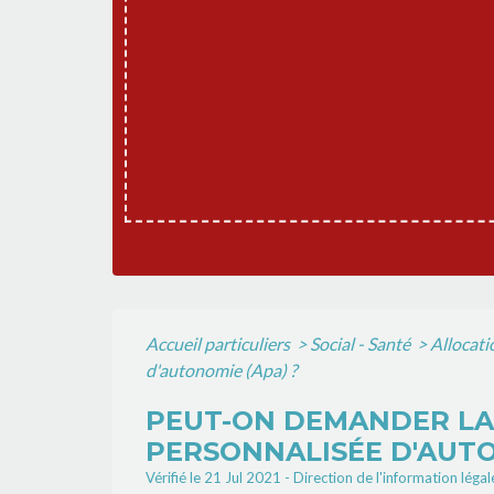
Accueil particuliers
>
Social - Santé
>
Allocati
d'autonomie (Apa) ?
PEUT-ON DEMANDER LA 
PERSONNALISÉE D'AUTO
Vérifié le 21 Jul 2021 - Direction de l'information lég