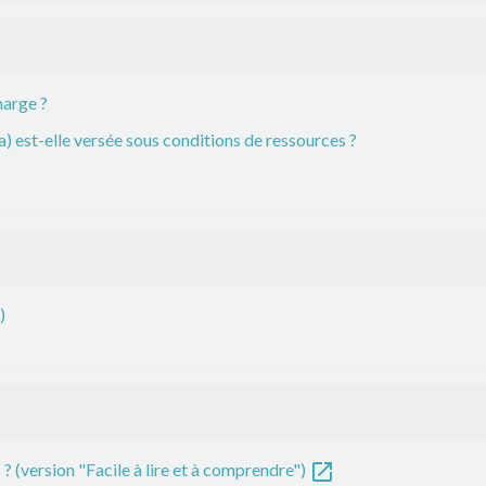
harge ?
) est-elle versée sous conditions de ressources ?
)
open_in_new
? (version "Facile à lire et à comprendre")