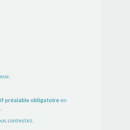
ieux.
if préalable obligatoire
en
.
ous contestez.