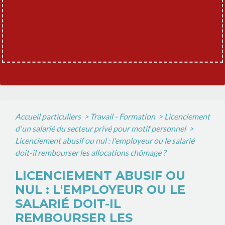
Accueil particuliers
>
Travail - Formation
>
Licenciement
d'un salarié du secteur privé pour motif personnel
>
Licenciement abusif ou nul : l'employeur ou le salarié
doit-il rembourser les allocations chômage ?
LICENCIEMENT ABUSIF OU
NUL : L'EMPLOYEUR OU LE
SALARIÉ DOIT-IL
REMBOURSER LES