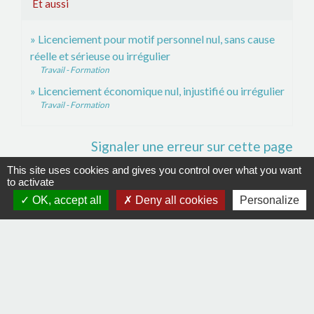
Et aussi
Licenciement pour motif personnel nul, sans cause
réelle et sérieuse ou irrégulier
Travail - Formation
Licenciement économique nul, injustifié ou irrégulier
Travail - Formation
Signaler une erreur sur cette page
This site uses cookies and gives you control over what you want
to activate
OK, accept all
Deny all cookies
Personalize
Contacts
Commune de La Remaudière
22, rue Olivier de Clisson
44430 La Remaudière - FRANCE
+33 2 40 33 72 30