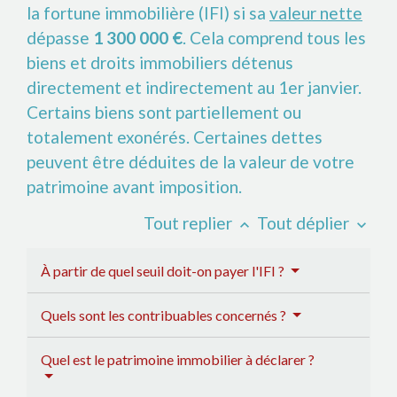
la fortune immobilière (IFI) si sa
valeur nette
dépasse
1 300 000 €
. Cela comprend tous les
biens et droits immobiliers détenus
directement et indirectement au 1
er
janvier.
Certains biens sont partiellement ou
totalement exonérés. Certaines dettes
peuvent être déduites de la valeur de votre
patrimoine avant imposition.
Tout replier
Tout déplier
keyboard_arrow_up
keyboard_arrow_down
À partir de quel seuil doit-on payer l'IFI ?
Quels sont les contribuables concernés ?
Quel est le patrimoine immobilier à déclarer ?