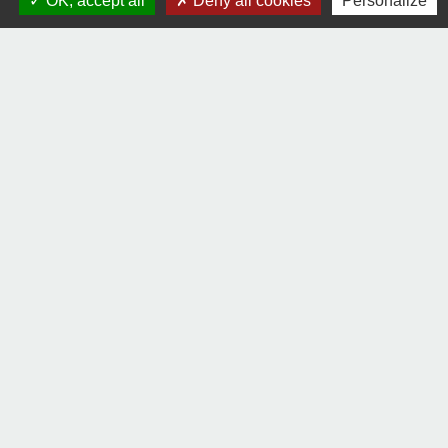
OK, accept all
Deny all cookies
Personalize
22, rue Olivier de Clisson
44430 La Remaudière - FRANCE
+33 2 40 33 72 30
Contact par formulaire
Liens
Communauté de communes Sèvre & Loire
Département de Loire Atlantique
Préfecture de la Loire Atlantique
Mentions légales
-
Politique de confidentialité
-
Accessibilité
-
Plan du site
-