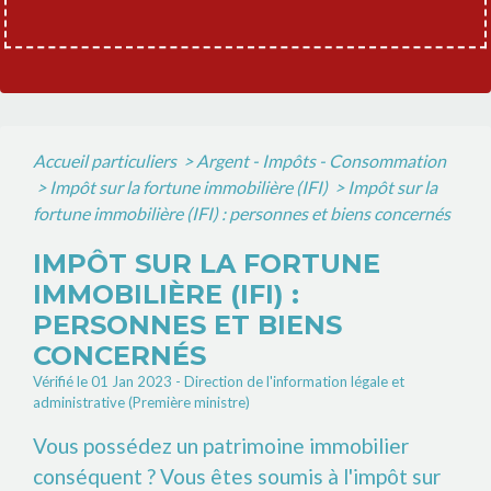
Accueil particuliers
>
Argent - Impôts - Consommation
>
Impôt sur la fortune immobilière (IFI)
>
Impôt sur la
fortune immobilière (IFI) : personnes et biens concernés
IMPÔT SUR LA FORTUNE
IMMOBILIÈRE (IFI) :
PERSONNES ET BIENS
CONCERNÉS
Vérifié le 01 Jan 2023 - Direction de l'information légale et
administrative (Première ministre)
Vous possédez un patrimoine immobilier
conséquent ? Vous êtes soumis à l'impôt sur