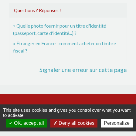
Questions ? Réponses !
Quelle photo fournir pour un titre d'identité
(passeport, carte d'identité...) ?
Étranger en France : comment acheter un timbre
fiscal ?
Signaler une erreur sur cette page
Contacts
This site uses cookies and gives you control over what you want
Commune de La Remaudière
to activate
OK, accept all
Deny all cookies
Personalize
22, rue Olivier de Clisson
44430 La Remaudière - FRANCE