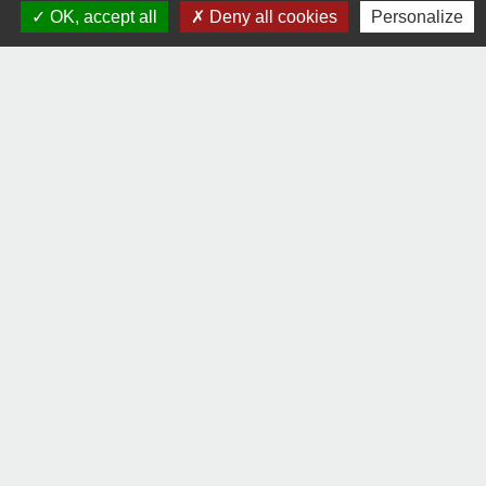
OK, accept all
Deny all cookies
Personalize
Liens
Communauté de communes Sèvre & Loire
Département de Loire Atlantique
Préfecture de la Loire Atlantique
Mentions légales
-
Politique de confidentialité
-
Accessibilité
-
Plan du site
-
Gestion des cookies
Site créé en partenariat avec Réseau des Communes