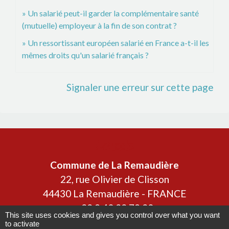
Un salarié peut-il garder la complémentaire santé
(mutuelle) employeur à la fin de son contrat ?
Un ressortissant européen salarié en France a-t-il les
mêmes droits qu'un salarié français ?
Signaler une erreur sur cette page
Contacts
Commune de La Remaudière
22, rue Olivier de Clisson
44430 La Remaudière - FRANCE
+33 2 40 33 72 30
This site uses cookies and gives you control over what you want
to activate
Contact par formulaire