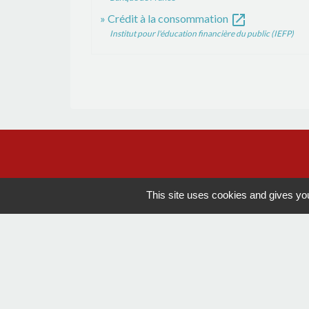
open_in_new
Crédit à la consommation
Institut pour l'éducation financière du public (IEFP)
This site uses cookies and gives you