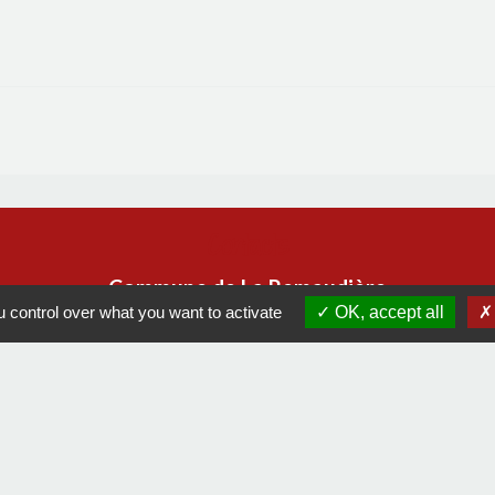
Contacts
Commune de La Remaudière
 control over what you want to activate
OK, accept all
22, rue Olivier de Clisson
44430 La Remaudière - FRANCE
+33 2 40 33 72 30
Contact par formulaire