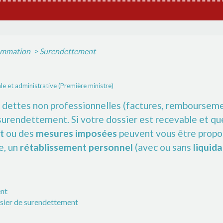
sommation
>
Surendettement
ale et administrative (Première ministre)
os dettes non professionnelles (factures, remboursemen
urendettement. Si votre dossier est recevable et qu
t
ou des
mesures imposées
peuvent vous être propos
e, un
rétablissement personnel
(avec ou sans
liquida
ent
ssier de surendettement