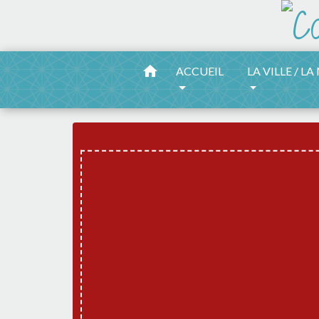
home
ACCUEIL
LA VILLE / LA