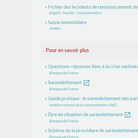
Fichier des incidents de remboursement des
Argent - Impôts - Consommation
Saisie immobilière
Justice
Pour en savoir plus
Questions-réponses liées à la crise sanitair
Banque de France
open_in_new
Surendettement
Banque de France
Guide pratique : le surendettement des par
Institut national de la consommation (INC)
open_in_new
Être en situation de surendettement
Banque de France
Schéma de la procédure de surendettemen
Banque de France