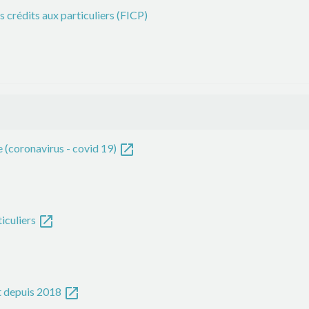
 crédits aux particuliers (FICP)
open_in_new
e (coronavirus - covid 19)
open_in_new
ticuliers
open_in_new
t depuis 2018