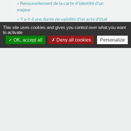
Renouvellement de la carte d'identité d'un
majeur
Y a-t-il une durée de validité d'un acte d'état
civil ?
This site uses cookies and gives you control over what you want
to activate
OK, accept all
Deny all cookies
Personalize
Signaler une erreur sur cette page
Contacts
Commune de La Remaudière
22, rue Olivier de Clisson
44430 La Remaudière - FRANCE
+33 2 40 33 72 30
Contact par formulaire