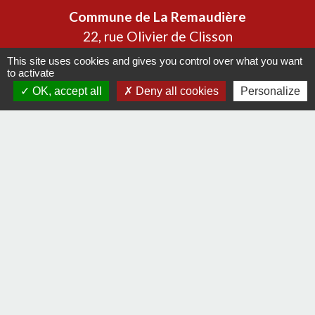
Commune de La Remaudière
22, rue Olivier de Clisson
44430 La Remaudière - FRANCE
This site uses cookies and gives you control over what you want
to activate
+33 2 40 33 72 30
OK, accept all
Deny all cookies
Personalize
Contact par formulaire
Liens
Communauté de communes Sèvre & Loire
Département de Loire Atlantique
Préfecture de la Loire Atlantique
Mentions légales
-
Politique de confidentialité
-