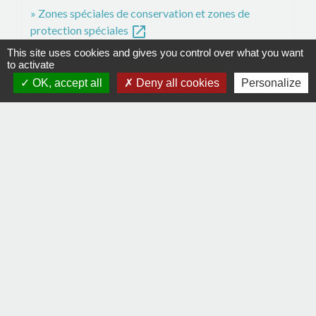
Zones spéciales de conservation et zones de
open_in_new
protection spéciales
Ministère chargé de l'environnement
This site uses cookies and gives you control over what you want
to activate
OK, accept all
Deny all cookies
Personalize
Signaler une erreur sur cette page
Contacts
Commune de La Remaudière
22, rue Olivier de Clisson
44430 La Remaudière - FRANCE
+33 2 40 33 72 30
Contact par formulaire