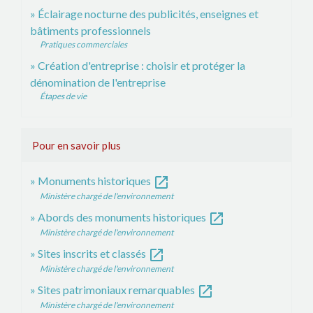
Éclairage nocturne des publicités, enseignes et
bâtiments professionnels
Pratiques commerciales
Création d'entreprise : choisir et protéger la
dénomination de l'entreprise
Étapes de vie
Pour en savoir plus
open_in_new
Monuments historiques
Ministère chargé de l'environnement
open_in_new
Abords des monuments historiques
Ministère chargé de l'environnement
open_in_new
Sites inscrits et classés
Ministère chargé de l'environnement
open_in_new
Sites patrimoniaux remarquables
Ministère chargé de l'environnement