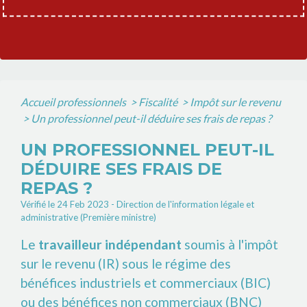
Accueil professionnels
>
Fiscalité
>
Impôt sur le revenu
>
Un professionnel peut-il déduire ses frais de repas ?
UN PROFESSIONNEL PEUT-IL
DÉDUIRE SES FRAIS DE
REPAS ?
Vérifié le 24 Feb 2023 - Direction de l'information légale et
administrative (Première ministre)
Le
travailleur indépendant
soumis à l'impôt
sur le revenu (IR) sous le régime des
bénéfices industriels et commerciaux (BIC)
ou des bénéfices non commerciaux (BNC)