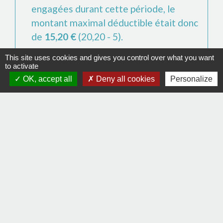
engagées durant cette période, le
montant maximal déductible était donc
de
15,20 €
(20,20 - 5).
This site uses cookies and gives you control over what you want
to activate
Exemples avec le barème 2023 :
OK, accept all
Deny all cookies
Personalize
Sur une dépense de
16 €
TTC, le professionnel peut
déduire les frais de repas à hauteur de
16 €
-
5,20 €
=
10,80 €
Sur une dépense de
35 €
TTC, les frais déductibles
sont de
20,20 €
-
5,20 €
=
15,00 €
Textes de référence
Signaler une erreur sur cette page