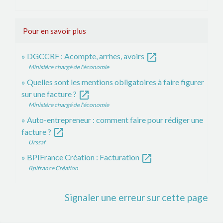
Pour en savoir plus
open_in_new
DGCCRF : Acompte, arrhes, avoirs
Ministère chargé de l'économie
Quelles sont les mentions obligatoires à faire figurer
open_in_new
sur une facture ?
Ministère chargé de l'économie
Auto-entrepreneur : comment faire pour rédiger une
open_in_new
facture ?
Urssaf
open_in_new
BPIFrance Création : Facturation
Bpifrance Création
Signaler une erreur sur cette page