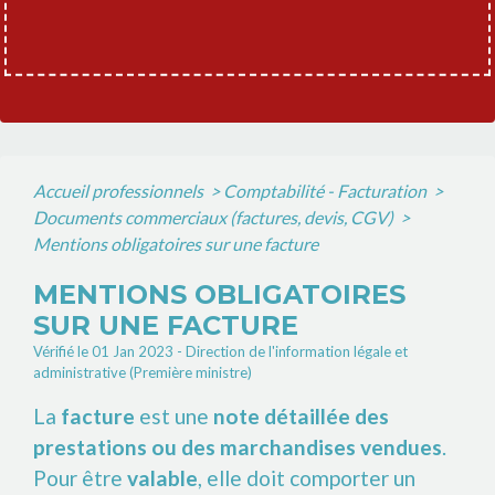
Accueil professionnels
>
Comptabilité - Facturation
>
Documents commerciaux (factures, devis, CGV)
>
Mentions obligatoires sur une facture
MENTIONS OBLIGATOIRES
SUR UNE FACTURE
Vérifié le 01 Jan 2023 - Direction de l'information légale et
administrative (Première ministre)
La
facture
est une
note détaillée des
prestations ou des marchandises vendues
.
Pour être
valable
, elle doit comporter un