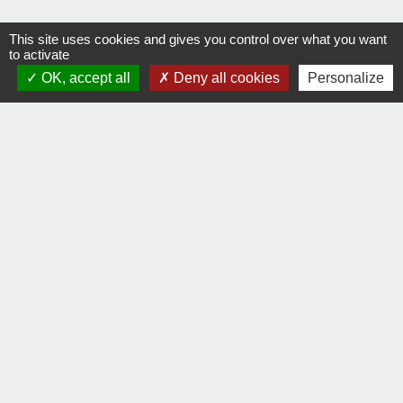
This site uses cookies and gives you control over what you want
Contacts
to activate
OK, accept all
Deny all cookies
Personalize
Commune de La Remaudière
22, rue Olivier de Clisson
44430 La Remaudière - FRANCE
+33 2 40 33 72 30
Contact par formulaire
Liens
Communauté de communes Sèvre & Loire
Département de Loire Atlantique