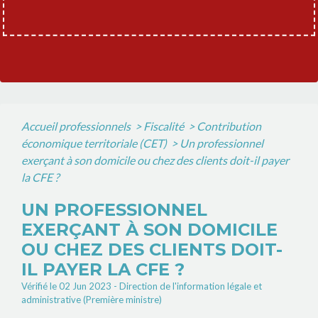
Accueil professionnels
>
Fiscalité
>
Contribution
économique territoriale (CET)
>
Un professionnel
exerçant à son domicile ou chez des clients doit-il payer
la CFE ?
UN PROFESSIONNEL
EXERÇANT À SON DOMICILE
OU CHEZ DES CLIENTS DOIT-
IL PAYER LA CFE ?
Vérifié le 02 Jun 2023 - Direction de l'information légale et
administrative (Première ministre)