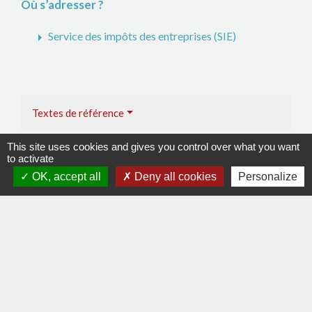
Où s’adresser ?
arrow_right
Service des impôts des entreprises (SIE)
Textes de référence
This site uses cookies and gives you control over what you want
Services en ligne et formulaires
to activate
OK, accept all
Deny all cookies
Personalize
Questions ? Réponses !
Un micro-entrepreneur est-il soumis à la cotisation
foncière des entreprises (CFE) ?
Et aussi