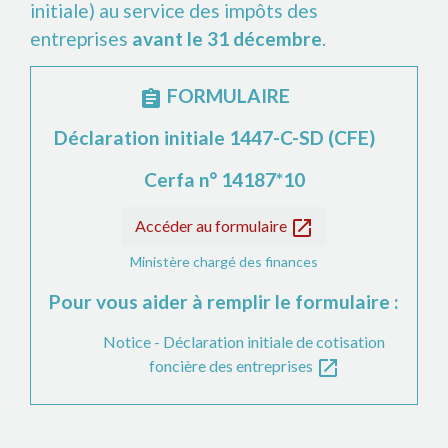
initiale) au service des impôts des
entreprises
avant le 31 décembre
.
FORMULAIRE
assignment
Déclaration initiale 1447-C-SD (CFE)
Cerfa n° 14187*10
open_in_new
Accéder au formulaire
Ministère chargé des finances
Pour vous aider à remplir le formulaire :
Notice - Déclaration initiale de cotisation
open_in_new
foncière des entreprises