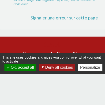
Ministère chargé de l'enseignement supérieur, de la recherche et de
l'innovation
Signaler une erreur sur cette page
Contacts
Commune de La Remaudière
This site uses cookies and gives you control over what you want
22, rue Olivier de Clisson
to activate
44430 La Remaudière - FRANCE
OK, accept all
Deny all cookies
Personalize
+33 2 40 33 72 30
Contact par formulaire