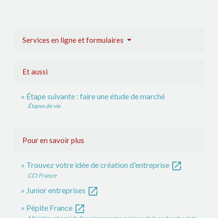
Services en ligne et formulaires
Et aussi
Étape suivante : faire une étude de marché
Étapes de vie
Pour en savoir plus
open_in_new
Trouvez votre idée de création d'entreprise
CCI France
open_in_new
Junior entreprises
open_in_new
Pépite France