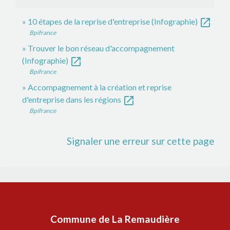
open_in_new
10 étapes de la reprise d'entreprise (Infographie)
Bpifrance
Trouver le bon réseau d'accompagnement
open_in_new
(Infographie)
Bpifrance
Accompagnement à la création et reprise
open_in_new
d'entreprise dans les régions
Bpifrance
Signaler une erreur sur cette page
Contacts
Commune de La Remaudière