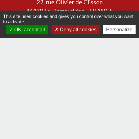
22, rue Olivier de Clisson
44430 La Remaudière - FRANCE
This site uses cookies and gives you control over what you want
+33 2 40 33 72 30
to activate
Contact par formulaire
OK, accept all
Deny all cookies
Personalize
Liens
Communauté de communes Sèvre & Loire
Département de Loire Atlantique
Préfecture de la Loire Atlantique
Mentions légales
-
Politique de confidentialité
-
Accessibilité
-
Plan du site
-