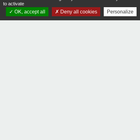
to activate
Contact par formulaire
OK, accept all
Deny all cookies
Personalize
Liens
Communauté de communes Sèvre & Loire
Département de Loire Atlantique
Préfecture de la Loire Atlantique
Mentions légales
-
Politique de confidentialité
-
Accessibilité
-
Plan du site
-
Gestion des cookies