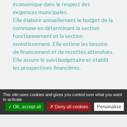
économique dans le respect des
exigences municipales.
Elle élabore annuellement le budget de la
commune en déterminant la section
fonctionnement et la section
investissement. Elle estime les besoins
de financement et de recettes attendues.
Elle assure le suivi budgétaire et établit
les prospectives financières.
This site uses cookies and gives you control over what you want
Dans toute commune, si petite soit-elle,
to activate
on rencontre des personnes qui se
OK, accept all
Deny all cookies
Personalize
trouvent, passagèrement ou plus
durablement, en situation de fragilité :