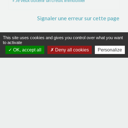
Je veux obtenir un crédit immobilier
Signaler une erreur sur cette page
This site uses cookies and gives you control over what you want
to activate
Contacts
OK, accept all
Deny all cookies
Personalize
Commune de La Remaudière
22, rue Olivier de Clisson
44430 La Remaudière - FRANCE
+33 2 40 33 72 30
Contact par formulaire