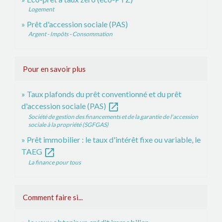
Logement
Prêt d'accession sociale (PAS)
Argent - Impôts - Consommation
Pour en savoir plus
Taux plafonds du prêt conventionné et du prêt
open_in_new
d'accession sociale (PAS)
Société de gestion des financements et de la garantie de l'accession
sociale à la propriété (SGFGAS)
Prêt immobilier : le taux d'intérêt fixe ou variable, le
open_in_new
TAEG
La finance pour tous
Comment faire si...