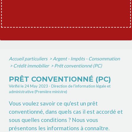
Accueil particuliers
>
Argent - Impôts - Consommation
>
Crédit immobilier
>
Prêt conventionné (PC)
PRÊT CONVENTIONNÉ (PC)
Vérifié le 24 May 2023 - Direction de l'information légale et
administrative (Première ministre)
Vous voulez savoir ce qu'est un prêt
conventionné, dans quels cas il est accordé et
sous quelles conditions ? Nous vous
présentons les informations à connaître.