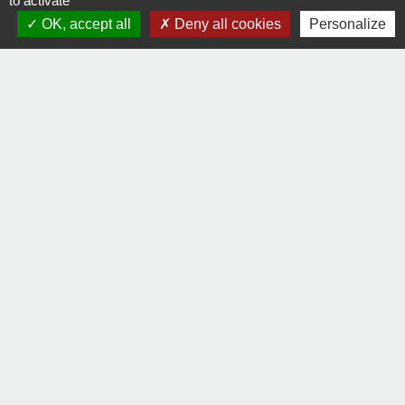
to activate
Signaler une erreur sur cette page
OK, accept all
Deny all cookies
Personalize
Contacts
Commune de La Remaudière
22, rue Olivier de Clisson
44430 La Remaudière - FRANCE
+33 2 40 33 72 30
Contact par formulaire
Liens