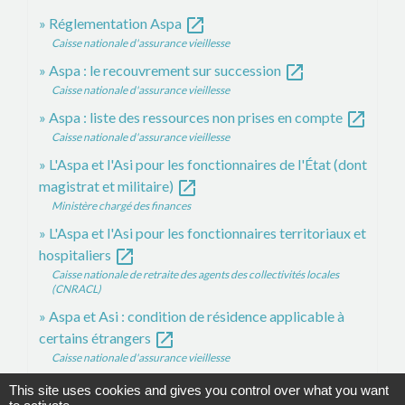
open_in_new
Réglementation Aspa
Caisse nationale d'assurance vieillesse
open_in_new
Aspa : le recouvrement sur succession
Caisse nationale d'assurance vieillesse
open_in_new
Aspa : liste des ressources non prises en compte
Caisse nationale d'assurance vieillesse
L'Aspa et l'Asi pour les fonctionnaires de l'État (dont
open_in_new
magistrat et militaire)
Ministère chargé des finances
L'Aspa et l'Asi pour les fonctionnaires territoriaux et
open_in_new
hospitaliers
Caisse nationale de retraite des agents des collectivités locales
(CNRACL)
Aspa et Asi : condition de résidence applicable à
open_in_new
certains étrangers
Caisse nationale d'assurance vieillesse
This site uses cookies and gives you control over what you want