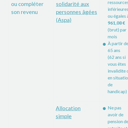
ressource
ou compléter
solidarité aux
inférieure
son revenu
personnes âgées
ou égales 
(Aspa)
961,08 €
(brut) par
mois
À partir d
65 ans
(62 ans si
vous êtes
invalidite 
en situati
de
handicap)
Allocation
Ne pas
avoir de
simple
pension d