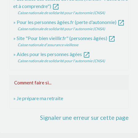
open_in_new
et à comprendre")
Caisse nationale de solidarité pour l'autonomie (CNSA)
open_in_new
Pour les personnes âgées.fr (perte d'autonomie)
Caisse nationale de solidarité pour l'autonomie (CNSA)
open_in_new
Site "Pour bien vieillir.fr" (personnes âgées)
Caisse nationale d'assurance vieillesse
open_in_new
Aides pour les personnes âgées
Caisse nationale de solidarité pour l'autonomie (CNSA)
Comment faire si...
Je prépare ma retraite
Signaler une erreur sur cette page