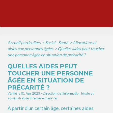
Accueil particuliers
>
Social - Santé
>
Allocations et
aides aux personnes âgées
>
Quelles aides peut toucher
une personne âgée en situation de précarité ?
QUELLES AIDES PEUT
TOUCHER UNE PERSONNE
ÂGÉE EN SITUATION DE
PRÉCARITÉ ?
Vérifié le 01 Apr 2023 - Direction de l'information légale et
administrative (Première ministre)
À partir d'un certain âge, certaines aides