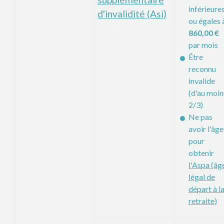
inférieure
d'invalidité (Asi)
ou égales 
860,00 €
par mois
Être
reconnu
invalide
(d'au moin
2/3)
Ne pas
avoir l'âge
pour
obtenir
l'Aspa (âg
légal de
départ à l
retraite)