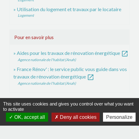
Utilisation du logement et travaux par le locataire
Logement
Pour en savoir plus
open_in_new
Aides pour les travaux de rénovation énergétique
Agence nationale de l'habitat (Anah)
France Rénov' : le service public vous guide dans vos
open_in_new
travaux de rénovation énergétique
Agence nationale de l'habitat (Anah)
Signaler une erreur sur cette page
This site uses cookies and gives you control over what you want
to activate
OK, accept all
Deny all cookies
Personalize
Contacts