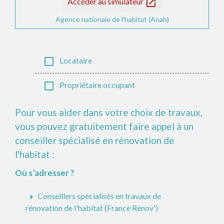
open_in_new
Accéder au simulateur
Agence nationale de l'habitat (Anah)
check_box_outline_blank
Locataire
check_box_outline_blank
Propriétaire occupant
Pour vous aider dans votre choix de travaux,
vous pouvez gratuitement faire appel à un
conseiller spécialisé en rénovation de
l'habitat :
Où s’adresser ?
arrow_right
Conseillers spécialisés en travaux de
rénovation de l'habitat (France Rénov')