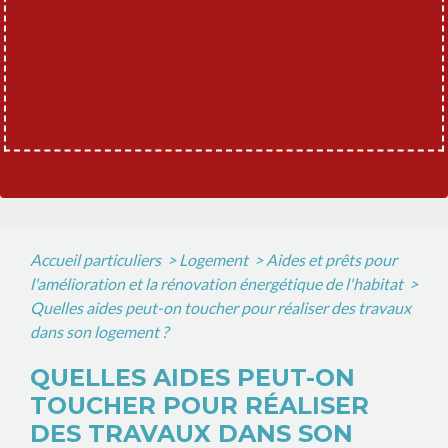
Accueil particuliers
>
Logement
>
Aides et prêts pour
l'amélioration et la rénovation énergétique de l'habitat
>
Quelles aides peut-on toucher pour réaliser des travaux
dans son logement ?
QUELLES AIDES PEUT-ON
TOUCHER POUR RÉALISER
DES TRAVAUX DANS SON